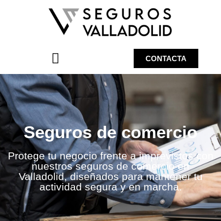
CONTACTA
Seguros para particulares
Seguros de comercio
Protege tu negocio frente a imprevistos con
nuestros seguros de comercio en
Valladolid, diseñados para mantener tu
actividad segura y en marcha.